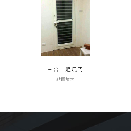
三合一通風門
點圖放大