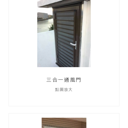
三合一通風門
點圖放大