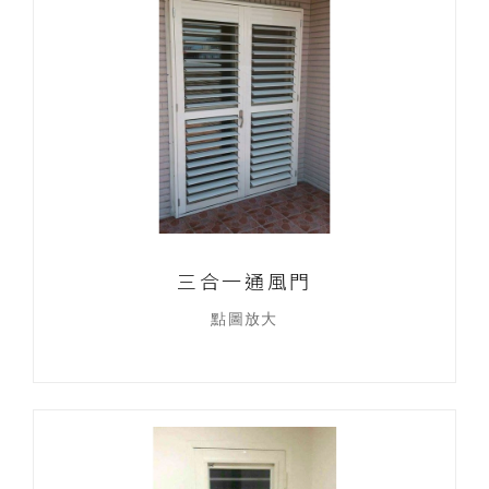
三合一通風門
點圖放大