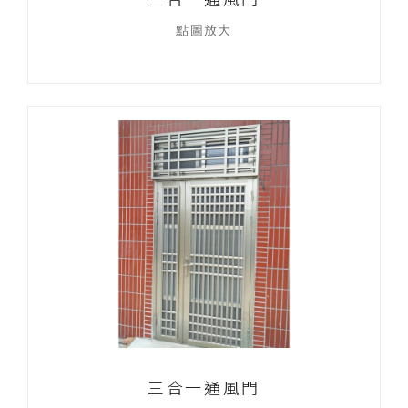
點圖放大
三合一通風門